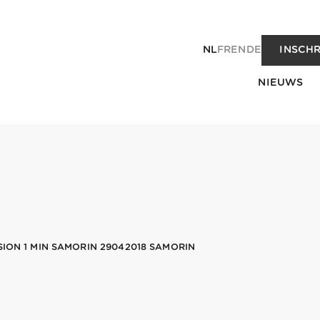
NL
FR
EN
DE
INSCHR
NIEUWS
SION 1 MIN SAMORIN 29042018 SAMORIN