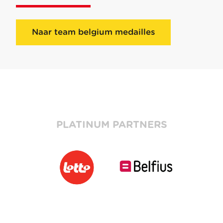
Naar team belgium medailles
PLATINUM PARTNERS