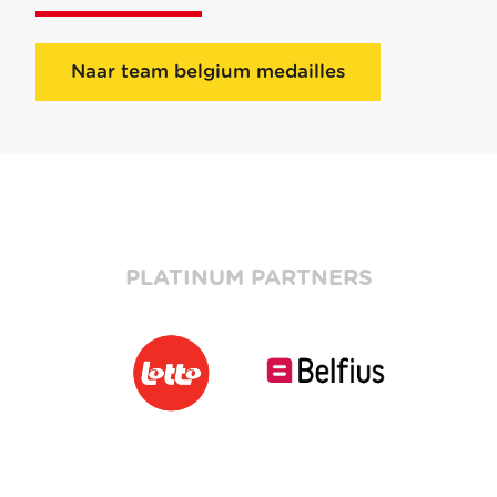
Naar team belgium medailles
PLATINUM PARTNERS