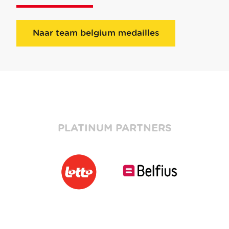
Naar team belgium medailles
PLATINUM PARTNERS