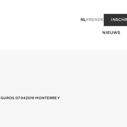
NL
FR
EN
DE
INSCHR
NIEUWS
EGUROS 07042019 MONTERREY