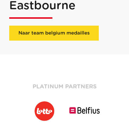
Eastbourne
Naar team belgium medailles
PLATINUM PARTNERS