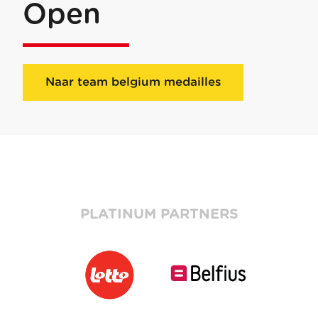
Open
Naar team belgium medailles
PLATINUM PARTNERS