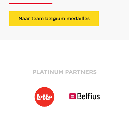
Naar team belgium medailles
PLATINUM PARTNERS