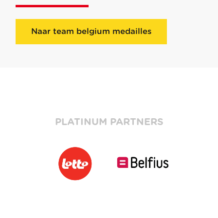
Naar team belgium medailles
PLATINUM PARTNERS