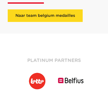
Naar team belgium medailles
PLATINUM PARTNERS