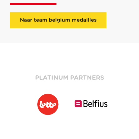
Naar team belgium medailles
PLATINUM PARTNERS