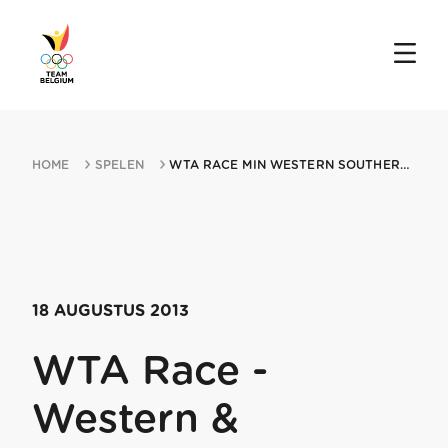
HOME
SPELEN
WTA RACE MIN WESTERN SOUTHERN OPEN 18082013 CINCINNATI OH
18 AUGUSTUS 2013
WTA Race -
Western &