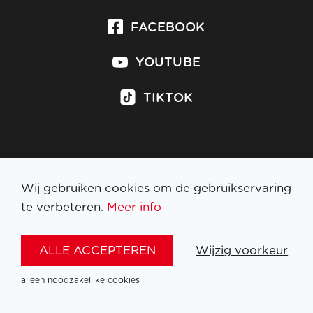
FACEBOOK
YOUTUBE
TIKTOK
Inschrijven op nieuwsbrief
Wij gebruiken cookies om de gebruikservaring
te verbeteren.
Meer info
WETTELIJKE BEPALINGEN
ALLE ACCEPTEREN
Wijzig voorkeur
NL
FR
EN
DE
alleen noodzakelijke cookies
SITE
BY
DYNAMATE