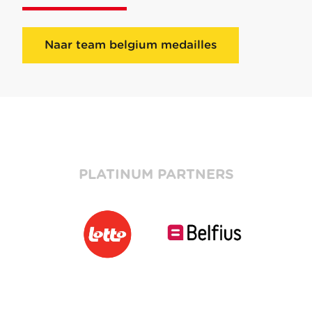
Naar team belgium medailles
PLATINUM PARTNERS