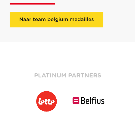
Naar team belgium medailles
PLATINUM PARTNERS