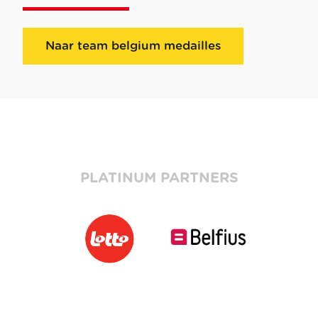
Naar team belgium medailles
PLATINUM PARTNERS