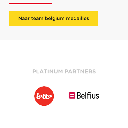
Naar team belgium medailles
PLATINUM PARTNERS