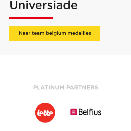
Universiade
Naar team belgium medailles
PLATINUM PARTNERS