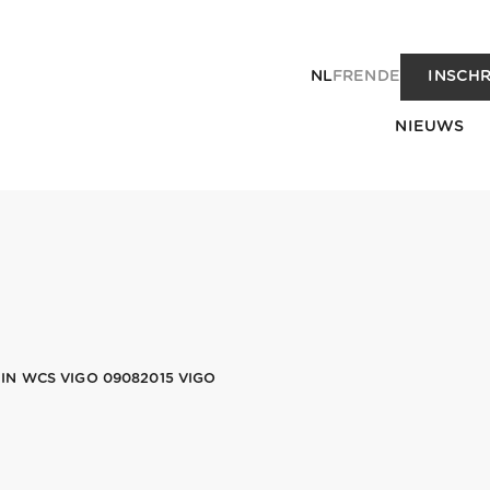
NL
FR
EN
DE
INSCHR
NIEUWS
N WCS VIGO 09082015 VIGO