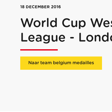
18 DECEMBER 2016
World Cup We
League - Lond
Naar team belgium medailles