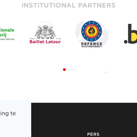
INSTITUTIONAL PARTNERS
ing te
BOIC
PERS