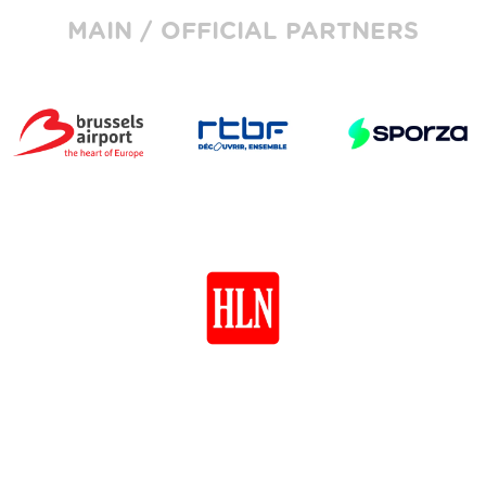
MAIN / OFFICIAL PARTNERS