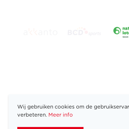
Wij gebruiken cookies om de gebruikservar
verbeteren.
Meer info
ATLETEN