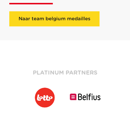
Naar team belgium medailles
PLATINUM PARTNERS