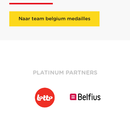
Naar team belgium medailles
PLATINUM PARTNERS