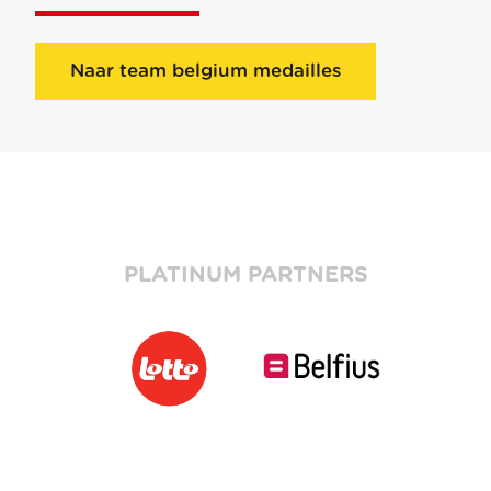
Naar team belgium medailles
PLATINUM PARTNERS