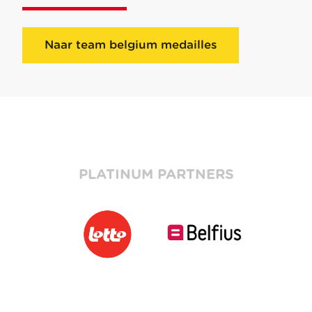
Naar team belgium medailles
PLATINUM PARTNERS