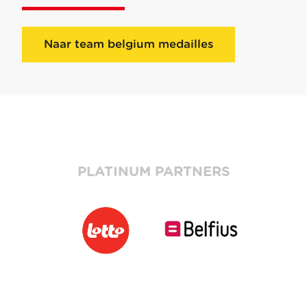
Naar team belgium medailles
PLATINUM PARTNERS