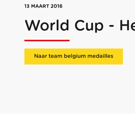
13 MAART 2016
World Cup - H
Naar team belgium medailles