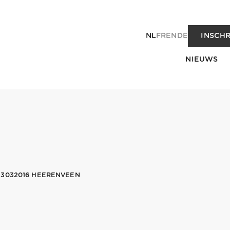
NL
FR
EN
DE
INSCHR
NIEUWS
13032016 HEERENVEEN