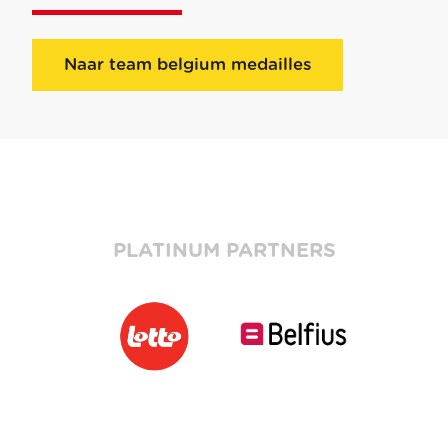
Naar team belgium medailles
PLATINUM PARTNERS