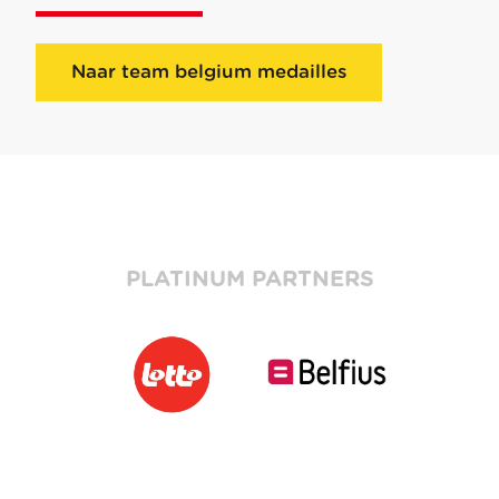
Naar team belgium medailles
PLATINUM PARTNERS