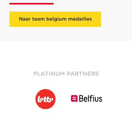
Naar team belgium medailles
PLATINUM PARTNERS