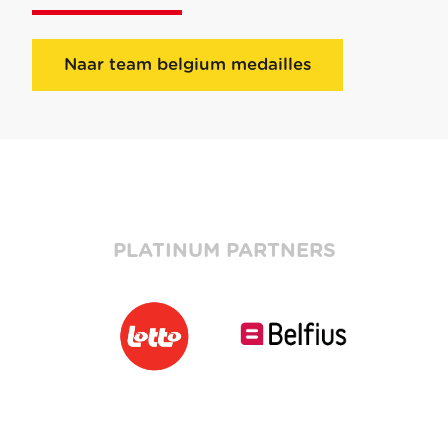
Naar team belgium medailles
PLATINUM PARTNERS