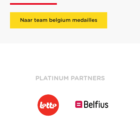
Naar team belgium medailles
PLATINUM PARTNERS