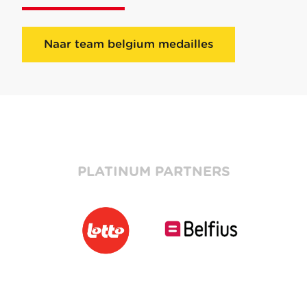
Naar team belgium medailles
PLATINUM PARTNERS