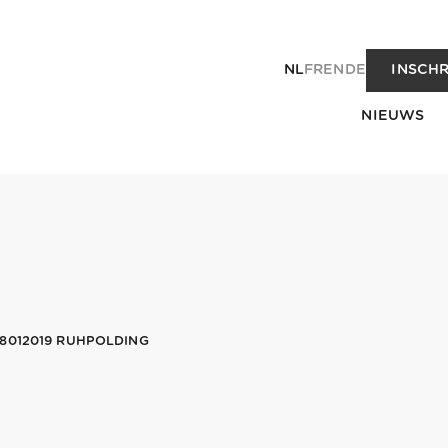
NL
FR
EN
DE
INSCHR
NIEUWS
8012019 RUHPOLDING