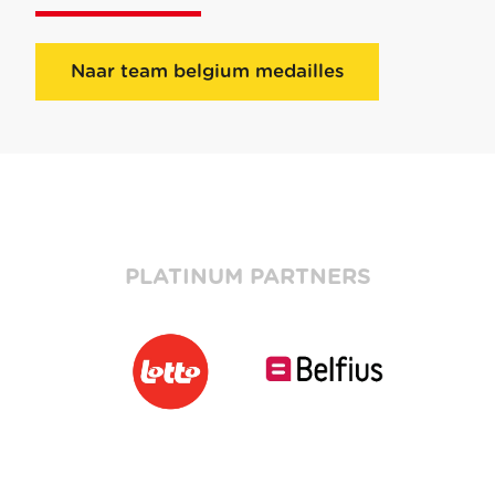
Naar team belgium medailles
PLATINUM PARTNERS