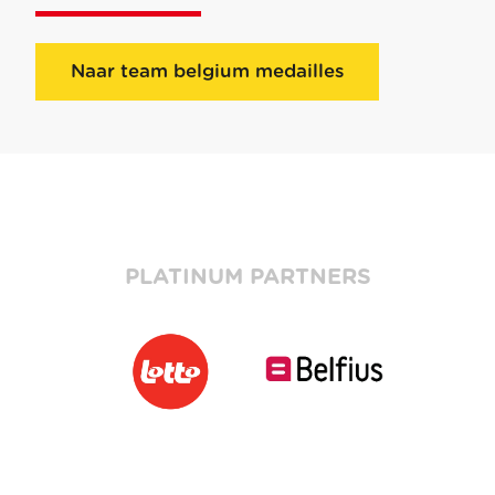
Naar team belgium medailles
PLATINUM PARTNERS