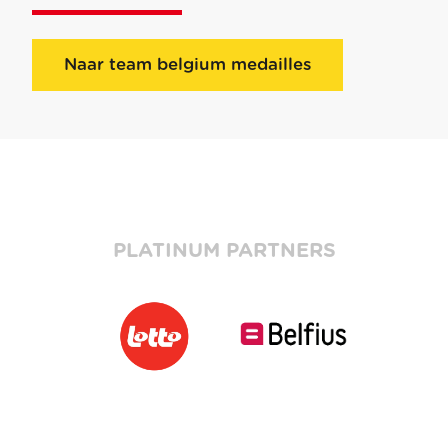
Naar team belgium medailles
PLATINUM PARTNERS