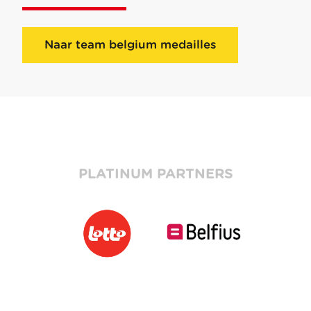
Naar team belgium medailles
PLATINUM PARTNERS