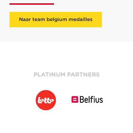
Naar team belgium medailles
PLATINUM PARTNERS