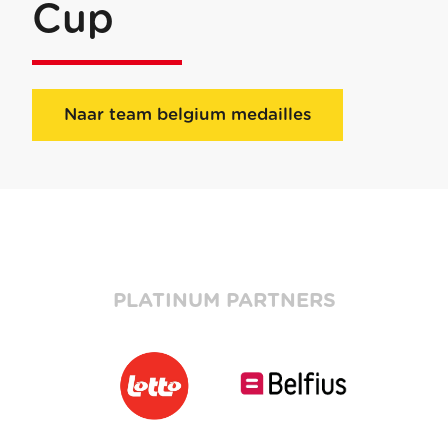
Cup
Naar team belgium medailles
PLATINUM PARTNERS