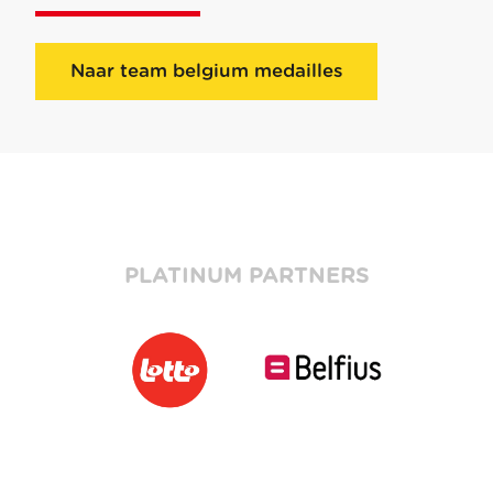
Naar team belgium medailles
PLATINUM PARTNERS