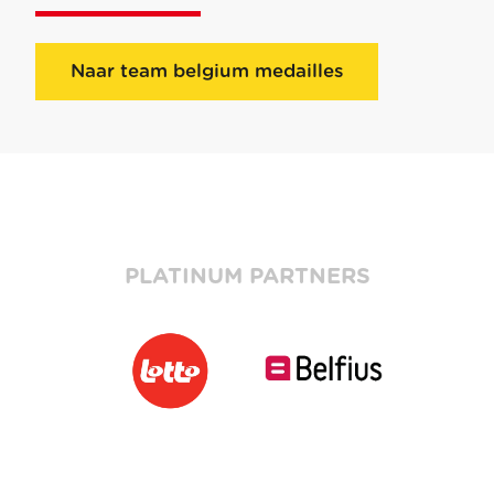
Naar team belgium medailles
PLATINUM PARTNERS