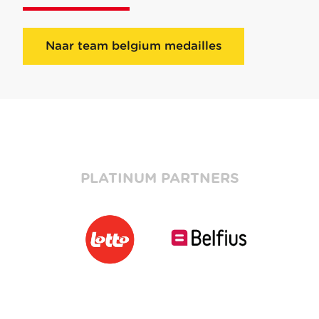
Naar team belgium medailles
PLATINUM PARTNERS