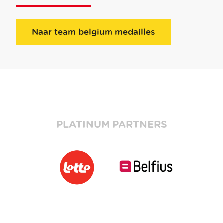
Naar team belgium medailles
PLATINUM PARTNERS