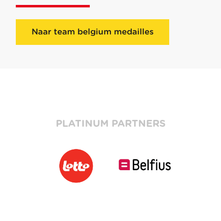
Naar team belgium medailles
PLATINUM PARTNERS