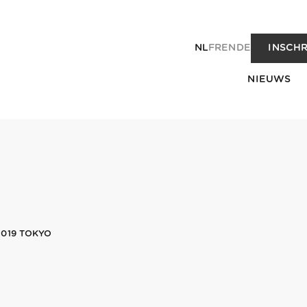
NL
FR
EN
DE
INSCHR
NIEUWS
019 TOKYO