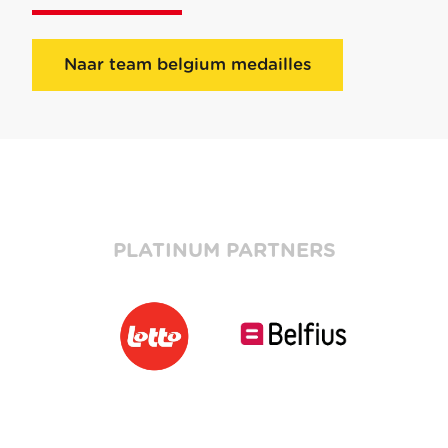
Naar team belgium medailles
PLATINUM PARTNERS