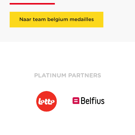
Naar team belgium medailles
PLATINUM PARTNERS