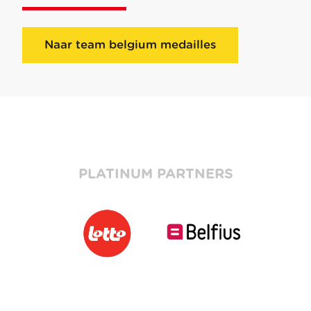
Naar team belgium medailles
PLATINUM PARTNERS