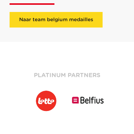
Naar team belgium medailles
PLATINUM PARTNERS